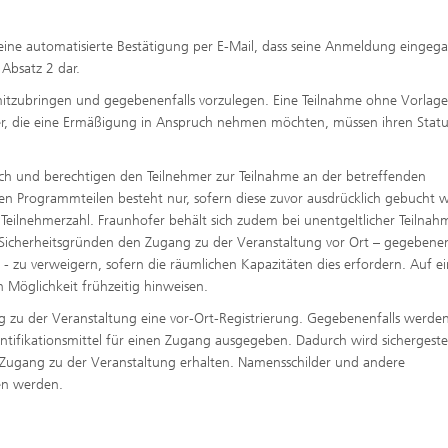
eine automatisierte Bestätigung per E-Mail, dass seine Anmeldung eingeg
 Absatz 2 dar.
itzubringen und gegebenenfalls vorzulegen. Eine Teilnahme ohne Vorlage
er, die eine Ermäßigung in Anspruch nehmen möchten, müssen ihren Statu
ch und berechtigen den Teilnehmer zur Teilnahme an der betreffenden
en Programmteilen besteht nur, sofern diese zuvor ausdrücklich gebucht 
 Teilnehmerzahl. Fraunhofer behält sich zudem bei unentgeltlicher Teilnah
 Sicherheitsgründen den Zugang zu der Veranstaltung vor Ort – gegebenen
- zu verweigern, sofern die räumlichen Kapazitäten dies erfordern. Auf e
 Möglichkeit frühzeitig hinweisen.
g zu der Veranstaltung eine vor-Ort-Registrierung. Gegebenenfalls werde
tifikationsmittel für einen Zugang ausgegeben. Dadurch wird sichergestel
n Zugang zu der Veranstaltung erhalten. Namensschilder und andere
ben werden.