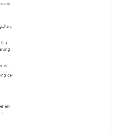
stens
golten.
ftig
derung
eruht.
ung der
er ein
it