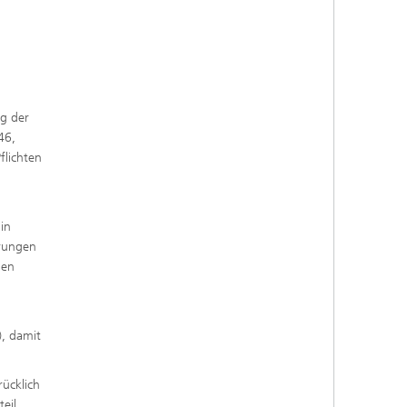
ng der
46,
flichten
in
ärungen
gen
), damit
ücklich
eil,