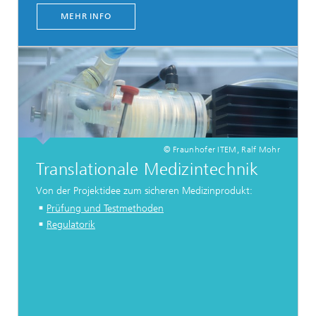
MEHR INFO
© Fraunhofer ITEM, Ralf Mohr
Translationale Medizintechnik
Von der Projektidee zum sicheren Medizinprodukt:
Prüfung und Testmethoden
Regulatorik