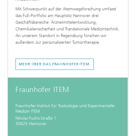
Mit Schwerpunkt auf der Atemwegsforschung umfasst
das FuE-Portfolio am Hauptsitz Hannover drei
Geschäftsbereiche: Arzneimittelentwicklung,
Chemikaliensicherheit und Translationale Medizintechnik.
An unserem Standort in Regensburg forschen wir
außerdem zur personalisierten Tumortherapie.
MEHR ÜBER DAS FRAUNHOFER ITEM
Fraunhofer ITEM
Fraunhofer-Institut für Toxikologie und Experimentelle
Medizin ITEM
Nikolai-Fuchs-Straße 1
30625 Hannover
...