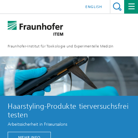
ENGLISH
Fraunhofer-Institut für Toxikologie und Experimentelle Medizin
Haarstyling-Produkte tierversuchsfrei
testen
Arbeitssicherheit in Friseursalons
MEHR INFO