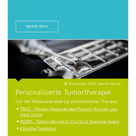
MEHR INFO
© Fraunhofer ITEM, Patrick Reinig
Personalisierte Tumortherapie
Von der Molekularanalyse zur personalisierten Therapie:
TRILO - Therapy Response Identification through Low
input Omics
PEDRA - Patient-derived Ex Vivo Drug Response Assays
Klinische Translation