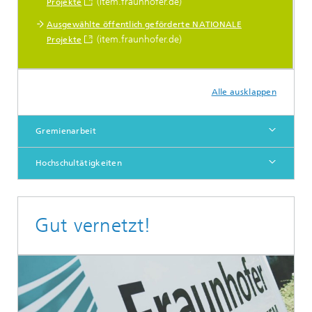
(item.fraunhofer.de)
Projekte
Ausgewählte öffentlich geförderte NATIONALE
(item.fraunhofer.de)
Projekte
Alle ausklappen
Gremienarbeit
Hochschultätigkeiten
Gut vernetzt!