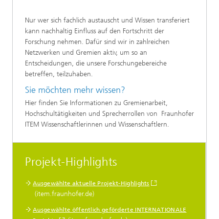
Nur wer sich fachlich austauscht und Wissen transferiert
kann nachhaltig Einfluss auf den Fortschritt der
Forschung nehmen. Dafür sind wir in zahlreichen
Netzwerken und Gremien aktiv, um so an
Entscheidungen, die unsere Forschungebereiche
betreffen, teilzuhaben.
Sie möchten mehr wissen?
Hier finden Sie Informationen zu Gremienarbeit,
Hochschultätigkeiten und Sprecherrollen von Fraunhofer
ITEM Wissenschaftlerinnen und Wissenschaftlern.
Projekt-Highlights
Ausgewählte aktuelle Projekt-Highlights
(item.fraunhofer.de)
Ausgewählte öffentlich geförderte INTERNATIONALE