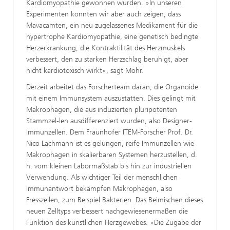
Kardiomyopathie gewonnen wurden. »In unseren
Experimenten konnten wir aber auch zeigen, dass
Mavacamten, ein neu zugelassenes Medikament für die
hypertrophe Kardiomyopathie, eine genetisch bedingte
Herzerkrankung, die Kontraktilität des Herzmuskels
verbessert, den zu starken Herzschlag beruhigt, aber
nicht kardiotoxisch wirkt«, sagt Mohr.
Derzeit arbeitet das Forscherteam daran, die Organoide
mit einem Immunsystem auszustatten. Dies gelingt mit
Makrophagen, die aus induzierten pluripotenten
Stammzel-len ausdifferenziert wurden, also Designer-
Immunzellen. Dem Fraunhofer ITEM-Forscher Prof. Dr.
Nico Lachmann ist es gelungen, reife Immunzellen wie
Makrophagen in skalierbaren Systemen herzustellen, d.
h. vom kleinen Labormaßstab bis hin zur industriellen
Verwendung. Als wichtiger Teil der menschlichen
Immunantwort bekämpfen Makrophagen, also
Fresszellen, zum Beispiel Bakterien. Das Beimischen dieses
neuen Zelltyps verbessert nachgewiesenermaßen die
Funktion des künstlichen Herzgewebes. »Die Zugabe der