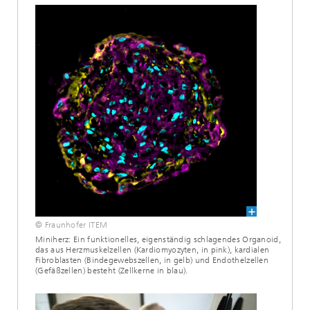
© Fraunhofer ITEM
Miniherz: Ein funktionelles, eigenständig schlagendes Organoid,
das aus Herzmuskelzellen (Kardiomyozyten, in pink), kardialen
Fibroblasten (Bindegewebszellen, in gelb) und Endothelzellen
(Gefäßzellen) besteht (Zellkerne in blau).