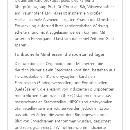
Modell die Kardiotoxizität jedes Medikaments
überprüfen«, sagt Prof. Dr. Christian Bär, Wissenschaftler
am Fraunhofer ITEM. »Dies ist insofern ein großer
Vorteil, als viele Arzneien in späten Phasen der klinischen
Entwicklung aufgrund ihrer kardiotoxischen Wirkung
scheitern und nicht zugelassen werden können. Mit
unserem Herzorganoid lässt sich daher viel Zeit und Geld
sparen.«
Funktionelle Miniherzen, die spontan schlagen
Die funktionellen Organoide, oder Miniherzen, die
deutlich kleiner als ein Stecknadelkopf sind, bestehen aus
Herzmuskelzellen (Kardiomyozyten), kardialen
Fibroblasten (Bindegewebszellen) und Endothelzellen
(Gefäßzellen), die allesamt von induzierten pluripotenten
menschlichen Stammzellen (hiPSC) stammen sowie aus
mesenchymalen Stammzellen. HiPSCs sind embryonalen
Stammzellen sehr ähnlich, sie werden jedoch im Labor
aus adulten Zellen, die zuvor dem Bindegewebe oder
Blut von Erwachsenen entnommen wurden, gezüchtet
und reprogrammiert. »Wir differenzieren induzierte