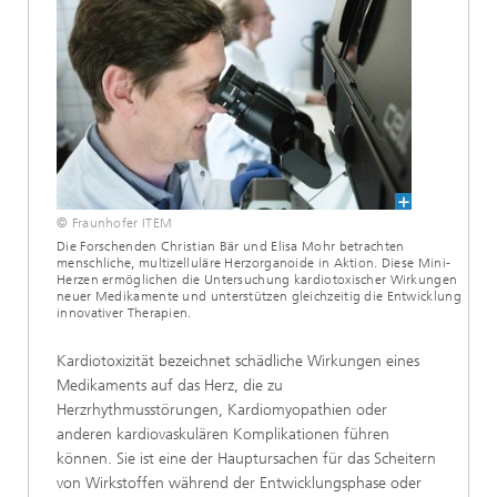
© Fraunhofer ITEM
Die Forschenden Christian Bär und Elisa Mohr betrachten
menschliche, multizelluläre Herzorganoide in Aktion. Diese Mini-
Herzen ermöglichen die Untersuchung kardiotoxischer Wirkungen
neuer Medikamente und unterstützen gleichzeitig die Entwicklung
innovativer Therapien.
Kardiotoxizität bezeichnet schädliche Wirkungen eines
Medikaments auf das Herz, die zu
Herzrhythmusstörungen, Kardiomyopathien oder
anderen kardiovaskulären Komplikationen führen
können. Sie ist eine der Hauptursachen für das Scheitern
von Wirkstoffen während der Entwicklungsphase oder