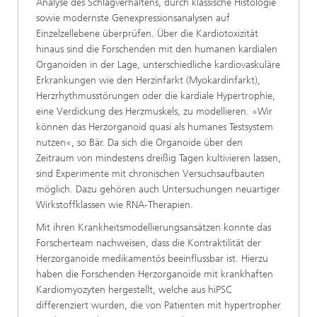
Analyse des Schlagverhaltens, durch klassische Histologie
sowie modernste Genexpressionsanalysen auf
Einzelzellebene überprüfen. Über die Kardiotoxizität
hinaus sind die Forschenden mit den humanen kardialen
Organoiden in der Lage, unterschiedliche kardiovaskuläre
Erkrankungen wie den Herzinfarkt (Myokardinfarkt),
Herzrhythmusstörungen oder die kardiale Hypertrophie,
eine Verdickung des Herzmuskels, zu modellieren. »Wir
können das Herzorganoid quasi als humanes Testsystem
nutzen«, so Bär. Da sich die Organoide über den
Zeitraum von mindestens dreißig Tagen kultivieren lassen,
sind Experimente mit chronischen Versuchsaufbauten
möglich. Dazu gehören auch Untersuchungen neuartiger
Wirkstoffklassen wie RNA-Therapien.
Mit ihren Krankheitsmodellierungsansätzen konnte das
Forscherteam nachweisen, dass die Kontraktilität der
Herzorganoide medikamentös beeinflussbar ist. Hierzu
haben die Forschenden Herzorganoide mit krankhaften
Kardiomyozyten hergestellt, welche aus hiPSC
differenziert wurden, die von Patienten mit hypertropher