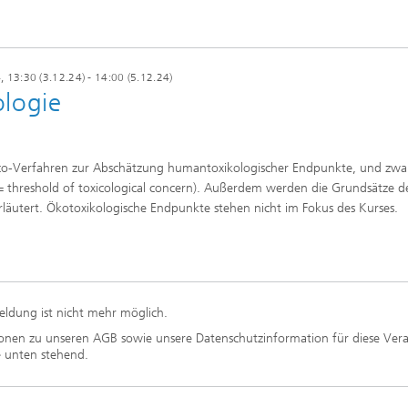
4
, 13:30 (3.12.24) - 14:00 (5.12.24)
ologie
silico-Verfahren zur Abschätzung humantoxikologischer Endpunkte, und zwa
threshold of toxicological concern). Außerdem werden die Grundsätze d
erläutert. Ökotoxikologische Endpunkte stehen nicht im Fokus des Kurses.
ldung ist nicht mehr möglich.
onen zu unseren AGB sowie unsere Datenschutzinformation für diese Ver
e unten stehend.