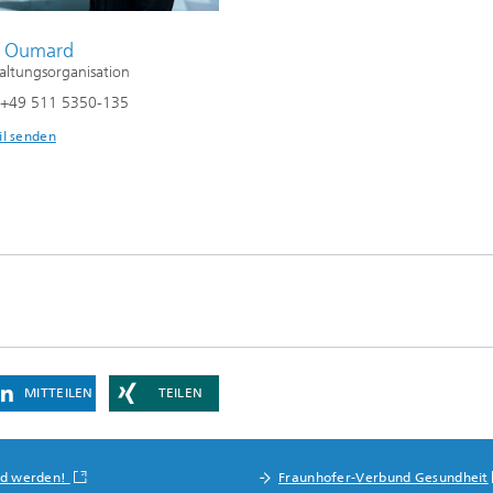
h Oumard
altungsorganisation
n +49 511 5350-135
il senden
MITTEILEN
TEILEN
nd werden!
Fraunhofer-Verbund Gesundheit