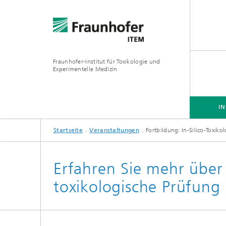
Fraunhofer-Institut für Toxikologie und
Experimentelle Medizin
IN
Startseite
Veranstaltungen
Fortbildung: In-Silico-Toxiko
INSTITUT
F&E-KOMPETENZEN
ANGEBOTE
Erfahren Sie mehr über 
toxikologische Prüfun
Präklinische Pharmakologie und
Toxikologie