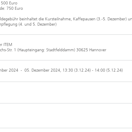
1500 Euro
de: 750 Euro
degebühr beinhaltet die Kursteilnahme, Kaffepausen (3.-5. Dezember) u
rpflegung (4. und 5. Dezember)
er ITEM
uchs-Str. 1 (Haupteingang: Stadtfelddamm) 30625 Hannover
mber 2024
-
05. Dezember 2024
, 13:30 (3.12.24) - 14:00 (5.12.24)