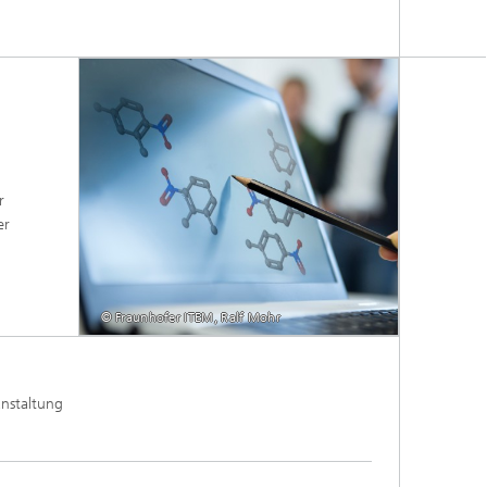
r
er
© Fraunhofer ITEM, Ralf Mohr
anstaltung