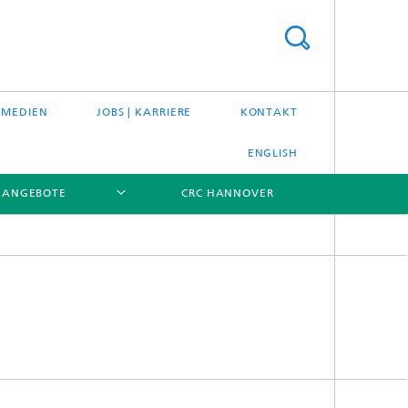
 MEDIEN
JOBS | KARRIERE
KONTAKT
ENGLISH
ANGEBOTE
CRC HANNOVER
[X]
[X]
[X]