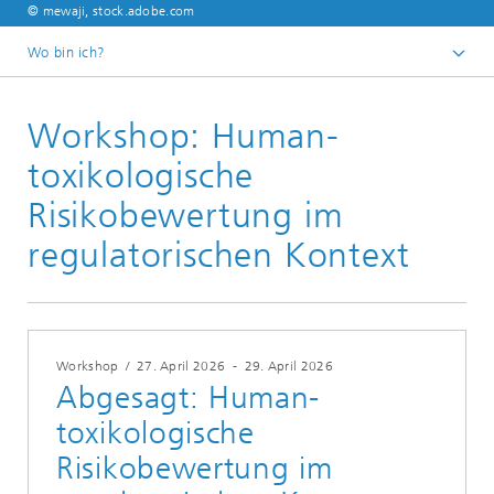
© mewaji, stock.adobe.com
Wo bin ich?
Startseite
Workshop: Human-
Veranstaltungen
toxikologische
Risikobewertung im
regulatorischen Kontext
Workshop
/
27. April 2026
-
29. April 2026
Abgesagt: Human-
toxikologische
Risikobewertung im