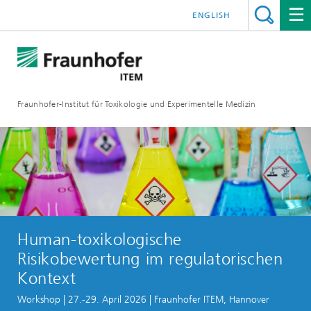
ENGLISH
Fraunhofer-Institut für Toxikologie und Experimentelle Medizin
Human-toxikologische
Risikobewertung im regulatorischen
Kontext
Workshop | 27.-29. April 2026 | Fraunhofer ITEM, Hannover