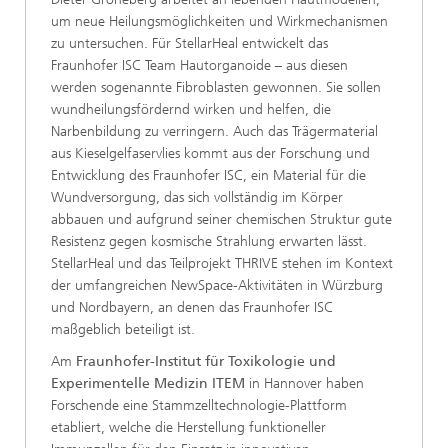
um neue Heilungsmöglichkeiten und Wirkmechanismen
zu untersuchen. Für StellarHeal entwickelt das
Fraunhofer ISC Team Hautorganoide – aus diesen
werden sogenannte Fibroblasten gewonnen. Sie sollen
wundheilungsfördernd wirken und helfen, die
Narbenbildung zu verringern. Auch das Trägermaterial
aus Kieselgelfaservlies kommt aus der Forschung und
Entwicklung des Fraunhofer ISC, ein Material für die
Wundversorgung, das sich vollständig im Körper
abbauen und aufgrund seiner chemischen Struktur gute
Resistenz gegen kosmische Strahlung erwarten lässt.
StellarHeal und das Teilprojekt THRIVE stehen im Kontext
der umfangreichen NewSpace-Aktivitäten in Würzburg
und Nordbayern, an denen das Fraunhofer ISC
maßgeblich beteiligt ist.
Am
Fraunhofer-Institut für Toxikologie und
Experimentelle Medizin ITEM
in Hannover haben
Forschende eine Stammzelltechnologie-Plattform
etabliert, welche die Herstellung funktioneller