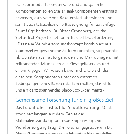
Transportmodul für organische und anorganische
Komponenten sollen StellarHeal-Komponenten erstmals
beweisen, dass sie einen Raketenstart überstehen und
somit auch tatsächlich eine Basiseignung für zukünftige
Raumflüge besitzen. Dr. Dieter Groneberg, der das
StellarHeal-Projekt leitet, umreißt die Herausforderung:
»Das neue Wundversorgungskonzept kombiniert aus
Stammzellen gewonnene Zellkomponenten, sogenannte
Fibroblasten aus Hautorganoiden und Makrophagen, mit
zelltragenden Materialien aus Kieselgelfaservlies und
einem Kryogel. Wir wissen bisher nicht, wie sich die
einzelnen Komponenten unter den extremen
Bedingungen eines Raketenstarts verhalten, das ist für
uns ein ganz spannendes Black-Box-Experiment!«
Gemeinsame Forschung für ein großes Ziel
Das
Fraunhofer-Institut für Silicatforschung ISC
ist
schon seit langem auf dem Gebiet der
Materialentwicklung für Tissue Engineering und
Wundversorgung tätig. Die Forschungsgruppe um Dr.
Dieter Groneberg arbeitet an lebenden Hautmodellen,