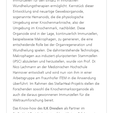
Immunzellen für den Einsatz in innovativen
Wundheilungstherapien ermöglicht. Kernstück dieser
Entwicklung sind neuartige Gewebsorganoide,
sogenannte Hemanoids, die die physiologische
Umgebung einer Knochenmarknische, also der
Umgebung im Knochenmark, nachbildet. Diese
Organoide sind in der Lage, kontinuierlich Immunzellen,
beispielsweise Makrophagen, zu generieren, die eine
entscheidende Rolle bei der Organregeneration und
Wundheilung spielen. Die dahinterstehende Technologie,
Makrophagen aus induziert-pluripotenten Stammzellen
(iPSC) abzuleiten und herzustellen, wurde von Prof. Dr.
Nico Lachmann an der Medizinischen Hochschule
Hannover entwickelt und wird nun von ihm in einer
Arbeitsgruppe am Fraunhofer ITEM in die Anwendung
überführt: Im Rahmen des StellarHeal-Projekts stellen die
Forschenden sowohl die Knochenmarksorganoide als
auch die daraus gewonnenen Immunzellen für die
Weltraumforschung bereit.
Das Know-how des
ILK Dresden
als Partner im