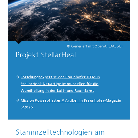
© Generiert mit OpenAI (DALL-E)
Projekt StellarHeal
Forschungsexpertise des Fraunhofer ITEM in
StellarHeal: Neuartige Immunzellen für die
Wundheilung in der Luft- und Raumfahrt
Mission Powerpflaster // Artikel im Fraunhofer-Magazin
5/2025
Stammzelltechnologien am