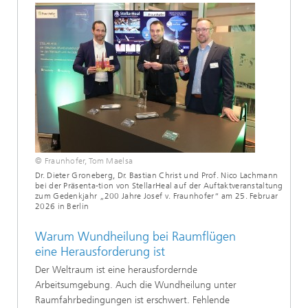
© Fraunhofer, Tom Maelsa
Dr. Dieter Groneberg, Dr. Bastian Christ und Prof. Nico Lachmann
bei der Präsenta-tion von StellarHeal auf der Auftaktveranstaltung
zum Gedenkjahr „200 Jahre Josef v. Fraunhofer“ am 25. Februar
2026 in Berlin
Warum Wundheilung bei Raumflügen
eine Herausforderung ist
Der Weltraum ist eine herausfordernde
Arbeitsumgebung. Auch die Wundheilung unter
Raumfahrbedingungen ist erschwert. Fehlende