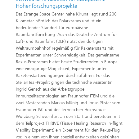
Höhenforschungsprojekte
Das Esrange Space Center nahe Kiruna liegt rund 200
Kilometer nördlich des Polarkreises und ist ein
bedeutender Standort für europäische
Raumfahrtforschung. Auch das Deutsche Zentrum für
Luft- und Raumfahrt (DLR) nutzt den dortigen
Weltraumbahnhof regelmäßig für Raketenstarts mit
Experimenten unter Schwerelosigkeit. Das gemeinsame
Rexus-Programm bietet heute Studierenden in Europa
eine einzigartige Möglichkeit, Experimente unter
Raketenstartbedingungen durchzuführen. Für das
StellarHeal-Projekt gingen die technische Assistentin
Ingrid Gensch aus der Arbeitsgruppe
Immunzelltechnologien am Fraunhofer ITEM und die
zwei Masteranden Markus Münig und Jonas Pfister vom
Fraunhofer ISC und der Technischen Hochschule
Würzburg-Schweinfurt an den Start und bereiteten mit
dem Teilprojekt THRIVE (
T
issue
H
ealing
R
esearch
I
n-flight
V
iability
E
xperiment) ein Experiment für den Rexus-Flug
vor. In einem von ihnen speziell entwickelten gekühlten