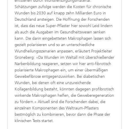
entstehen durch Wundversorgungsmaterial.
Schätzungen zufolge werden die Kosten für chronische
Wunden bis 2030 auf knapp zehn Milliarden Euro in
Deutschland ansteigen. Die Hoffnung der Forschenden
ist, dass das neue Super-Pflaster hier sowohl Leid lindern
als auch die Ausgaben im Gesundheitswesen senken
kann. Die darin eingebetteten Makrophagen lassen sich
gezielt polarisieren und so an unterschiedliche
Wundheilungsszenarien anpassen, erläutert Projektleiter
Groneberg: »Da Wunden im Weltall mit überschießender
Narbenbildung reagieren, setzen wir hier anti-fibrotisch
polarisierte Makrophagen ein, um einer übermäßigen
Gewebefibrose entgegenzuwirken. Bei diabetischen
Wunden, bei denen oft eine unzureichende
Kollagenbildung besteht, könnten dagegen profibrotisch
wirkende Makrophagen helfen, die Geweberegeneration
zu fördern.« Aktuell sind die Forschenden dabei, die
einzelnen Komponenten des Weltraum-Pflasters
bestmöglich zu kombinieren, bevor dann die Phase der
klinischen Tests startet.