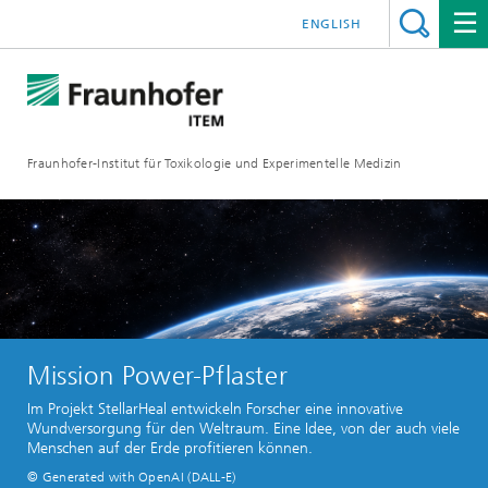
ENGLISH
Fraunhofer-Institut für Toxikologie und Experimentelle Medizin
Mission Power-Pflaster
Im Projekt StellarHeal entwickeln Forscher eine innovative
Wundversorgung für den Weltraum. Eine Idee, von der auch viele
Menschen auf der Erde profitieren können.
© Generated with OpenAI (DALL-E)