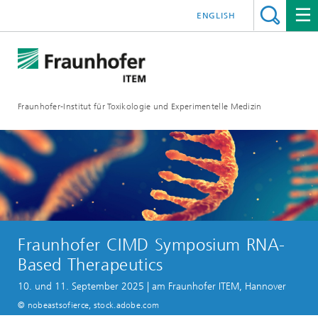
ENGLISH
Fraunhofer-Institut für Toxikologie und Experimentelle Medizin
Fraunhofer CIMD Symposium RNA-
Based Therapeutics
10. und 11. September 2025 | am Fraunhofer ITEM, Hannover
© nobeastsofierce, stock.adobe.com