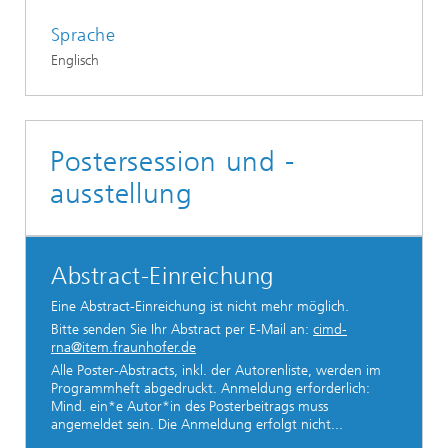
Sprache
Englisch
Postersession und -
ausstellung
Abstract-Einreichung
Eine Abstract-Einreichung ist nicht mehr möglich.
Bitte senden Sie Ihr Abstract per E-Mail an:
cimd-
rna@item.fraunhofer.de
Alle Poster-Abstracts, inkl. der Autorenliste, werden im
Programmheft abgedruckt. Anmeldung erforderlich:
Mind. ein*e Autor*in des Posterbeitrags muss
angemeldet sein. Die Anmeldung erfolgt nicht...