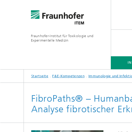
Fraunhofer-Institut für Toxikologie und
Experimentelle Medizin
IN
Startseite
F&E-Kompetenzen
Immunologie und Infekti
INSTITUT
F&E-KOMPETENZEN
ANGEBOTE
FibroPaths® – Humanba
Analyse fibrotischer E
Präklinische Pharmakologie und
Toxikologie