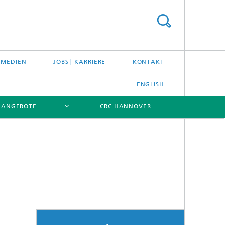
 MEDIEN
JOBS | KARRIERE
KONTAKT
ENGLISH
ANGEBOTE
CRC HANNOVER
[X]
[X]
[X]