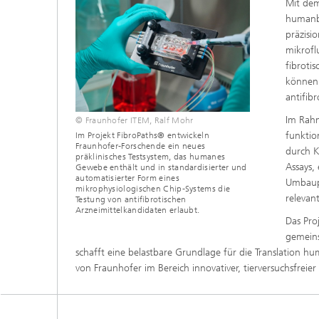
Mit dem
humanba
präzisi
mikrofl
fibroti
können.
antifib
Im Rahm
© Fraunhofer ITEM, Ralf Mohr
funktio
Im Projekt FibroPaths® entwickeln
Fraunhofer-Forschende ein neues
durch K
präklinisches Testsystem, das humanes
Assays,
Gewebe enthält und in standardisierter und
automatisierter Form eines
Umbaupr
mikrophysiologischen Chip-Systems die
relevan
Testung von antifibrotischen
Arzneimittelkandidaten erlaubt.
Das Pro
gemeins
schafft eine belastbare Grundlage für die Translation h
von Fraunhofer im Bereich innovativer, tierversuchsfreie