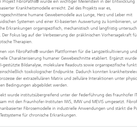
 Projekt FibroPaths® wurde ein wichtiger Meilenstein in der Entwicklung
sierter Krankheitsmodelle erreicht. Ziel des Projekts war es,
onsgeschnittene humane Gewebemodelle aus Lunge, Herz und Leber mit
uidischen Systemen und einer KI-basierten Auswertung zu kombinieren, 
sche Erkrankungen organspezifisch, mechanistisch und langfristig untersuc
 Der Fokus lag auf der Verbesserung der präklinischen Vorhersagekraft fü
rotische Therapien.
en von FibroPaths® wurden Plattformen für die Langzeitkultivierung un
nelle Charakterisierung humaner Gewebeschnitte etabliert. Ergänzt wurde
I-gestützte Bildanalyse, molekulare Readouts sowie organspezifische funkt
 einschließlich toxikologischer Endpunkte. Dadurch konnten krankheitsrele
ozesse der extrazellulären Matrix und zelluläre Interaktionen unter physi
ten Bedingungen abgebildet werden.
jekt wurde institutsübergreifend unter der Federführung des Fraunhofer 
am mit den Fraunhofer-Instituten IWS, IMW und MEVIS umgesetzt. Fibro
umanbasierter Fibrosemodelle in industrielle Anwendungen und stärkt die Po
r Testsysteme für chronische Erkrankungen.