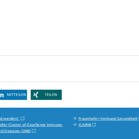
MITTEILEN
TEILEN
nd werden!
Fraunhofer-Verbund Gesundheit
ofer Cluster of Excellence Immune-
iCAIR®
ed Diseases CIMD