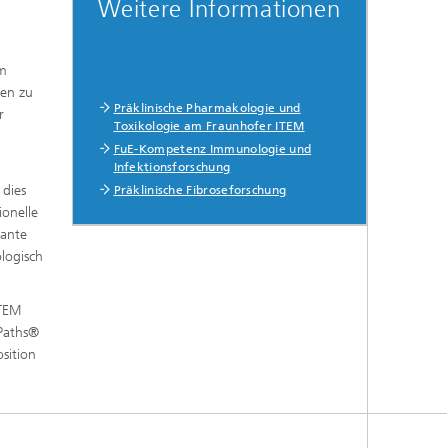
Weitere Informationen
um
hen zu
Präklinische Pharmakologie und
r
Toxikologie am Fraunhofer ITEM
FuE-Kompetenz Immunologie und
d
Infektionsforschung
 dies
Präklinische Fibroseforschung
ionelle
vante
ologisch
ITEM
Paths®
sition