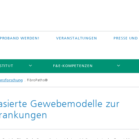
PROBAND WERDEN!
VERANSTALTUNGEN
PRESSE UND
STITUT
F&E-KOMPETENZEN
onsforschung
FibroPaths®
sierte Gewebemodelle zur
rkrankungen