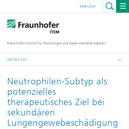
ENGLISH
Fraunhofer-Institut für Toxikologie und Experimentelle Medizin
Wo bin ich?
Startseite
Neutrophilen-Subtyp als
F&E-Kompetenzen
Lungenforschung
potenzielles
therapeutisches Ziel bei
sekundären
Lungengewebeschädigung