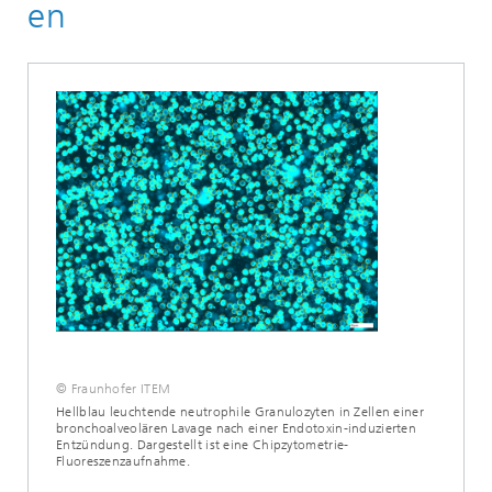
en
© Fraunhofer ITEM
Hellblau leuchtende neutrophile Granulozyten in Zellen einer
bronchoalveolären Lavage nach einer Endotoxin-induzierten
Entzündung. Dargestellt ist eine Chipzytometrie-
Fluoreszenzaufnahme.