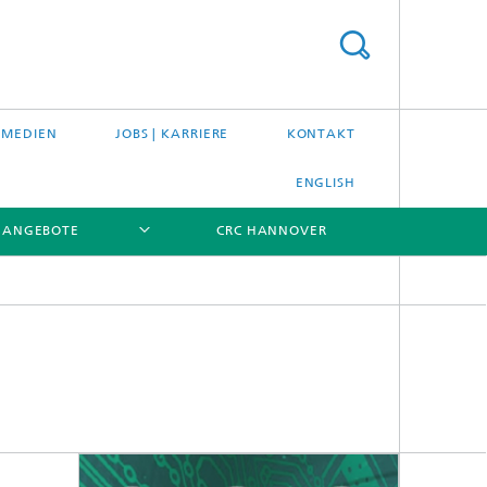
 MEDIEN
JOBS | KARRIERE
KONTAKT
ENGLISH
ANGEBOTE
CRC HANNOVER
[X]
[X]
[X]