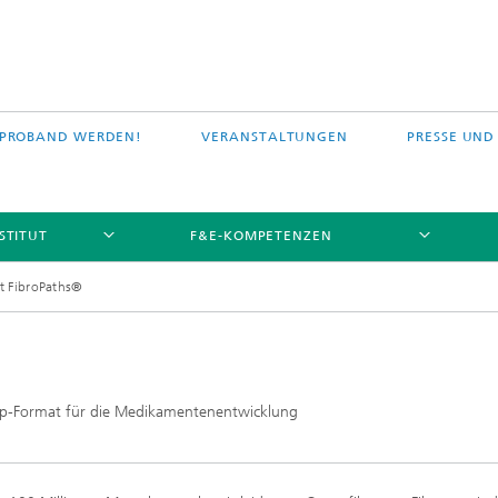
PROBAND WERDEN!
VERANSTALTUNGEN
PRESSE UND
STITUT
F&E-KOMPETENZEN
kt FibroPaths®
ip-Format für die Medikamentenentwicklung