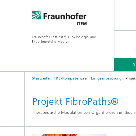
Fraunhofer-Institut für Toxikologie und
Experimentelle Medizin
IN
Startseite
F&E-Kompetenzen
Lungenforschung
Proje
INSTITUT
F&E-KOMPETENZEN
ANGEBOTE
Projekt FibroPaths®
Therapeutische Modulation von Organfibrosen im Bioch
Präklinische Pharmakologie und
Toxikologie