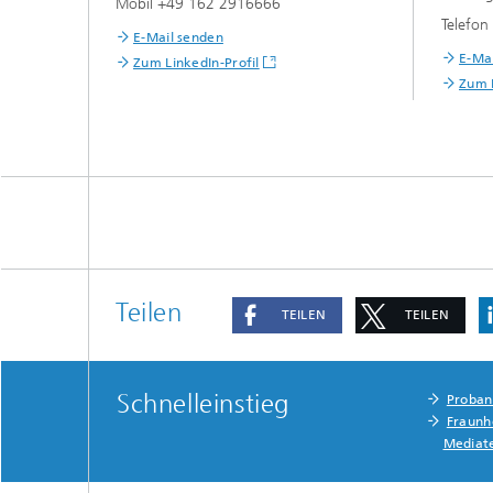
Mobil +49 162 2916666
Telefo
E-Mail senden
E-Ma
Zum LinkedIn-Profil
Zum L
Teilen
TEILEN
TEILEN
Schnelleinstieg
Proba
Fraunh
Mediat