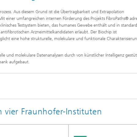
 Prozess. Aus diesem Grund ist die Übertragbarkeit und Extrapolation
Mit einer umfangreichen internen Förderung des Projekts FibroPaths® adre
linisches Testsystem bieten, das humanes Gewebe enthält und in standardi
antifibrotischen Arzneimittelkandidaten erlaubt. Der Biochip ist
glicht eine hohe strukturelle, molekulare und funktionale Charakterisieru
le und molekulare Datenanalysen durch von künstlicher Intelligenz gestüt
bank aufgebaut.
n vier Fraunhofer-Instituten