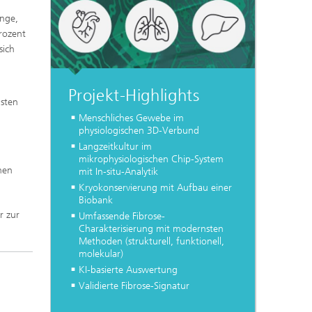
d
unge,
rozent
sich
Projekt-Highlights
nsten
r
Menschliches Gewebe im
physiologischen 3D-Verbund
Langzeitkultur im
mikrophysiologischen Chip-System
chen
mit In-situ-Analytik
Kryokonservierung mit Aufbau einer
Biobank
r zur
Umfassende Fibrose-
Charakterisierung mit modernsten
Methoden (strukturell, funktionell,
molekular)
KI-basierte Auswertung
Validierte Fibrose-Signatur