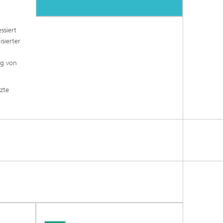
ssiert
sierter
ng von
zte