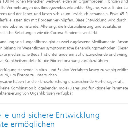
s 100 Millionen Menschen weltweit leiden an Organfibrosen. Fibrosen sin
fte Vermehrungen des Bindegewebes erkrankter Organe, wie z. B. der L
zens und der Leber, und lassen sich kaum ursächlich behandeln. Etwa 45 P
odesfälle lassen sich mit Fibrosen verknüpfen. Diese Entwicklung wird durch 
rnde Lebensumstände, Alterung, die Industrialisierung und zusätzliche
eitliche Belastungen wie die Corona-Pandemie verstärkt.
andlung von Lungenfibrose gibt es zwei zugelassene Medikamente. Anso
ren bislang im Wesentlichen symptomatische Behandlungsmethoden. Diese
kte medizinische Bedarf ist unter anderem auf unzureichende und wenig
ive Krankheitsmodelle für die Fibroseforschung zurückzuführen:
erfügung stehende In-vitro- und Ex-vivo-Verfahren lassen zu wenig zeitli
lraum, um Fibrose zu untersuchen.
ersuche haben für die Fibroseforschung unzureichende Vorhersagekraft.
t keine Kombination bildgebender, molekularer und funktioneller Paramete
kterisierung von Organfibrosen verfügbar.
elle und sichere Entwicklung
nte ermöglichen