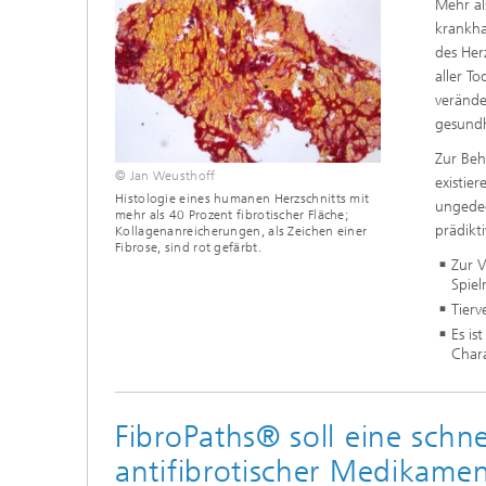
Mehr al
krankha
des Her
aller T
verände
gesundh
Zur Beh
© Jan Weusthoff
existie
Histologie eines humanen Herzschnitts mit
ungedec
mehr als 40 Prozent fibrotischer Fläche;
prädikt
Kollagenanreicherungen, als Zeichen einer
Fibrose, sind rot gefärbt.
Zur V
Spie
Tierv
Es is
Chara
FibroPaths® soll eine schn
antifibrotischer Medikame