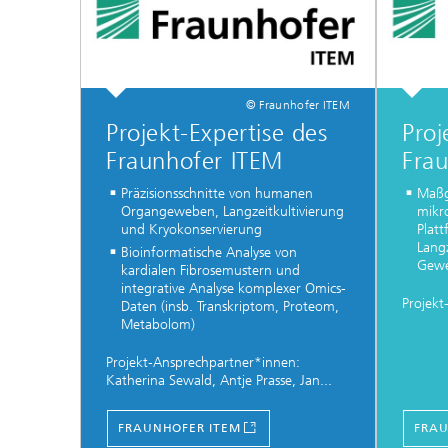
© Fraunhofer ITEM
Projekt-Expertise des
Proj
Fraunhofer ITEM
Fra
Präzisionsschnitte von humanen
Maßg
Organgeweben, Langzeitkultivierung
mikr
und Kryokonservierung
Platt
Langz
Bioinformatische Analyse von
Gew
kardialen Fibrosemustern und
integrative Analyse komplexer Omics-
Projekt
Daten (insb. Transkriptom, Proteom,
Metabolom)
Projekt-Ansprechpartner*innen:
Katherina Sewald, Antje Prasse, Jan...
FRAUNHOFER ITEM
FRAU