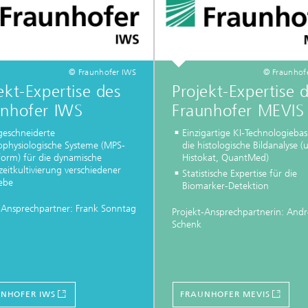
© Fraunhofer IWS
© Fraunhof
ekt-Expertise des
Projekt-Expertise 
unhofer IWS
Fraunhofer MEVIS
eschneiderte
Einzigartige KI-Technologiebasi
ophysiologische Systeme (MPS-
die histologische Bildanalyse (u
form) für die dynamische
Histokat, QuantMed)
eitkultivierung verschiedener
Statistische Expertise für die
ebe
Biomarker-Detektion
-Ansprechpartner: Frank Sonntag
Projekt-Ansprechpartnerin: And
Schenk
NHOFER IWS
FRAUNHOFER MEVIS