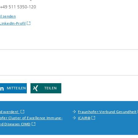
n +49 511 5350-120
il senden
inkedIn-Profil
MITTEILEN
TEILEN
nd werden!
Fraunhofer-Verbund Gesundheit
ofer Cluster of Excellence Immune-
iCAIR®
ed Diseases CIMD