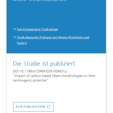
FuE-Kompetenz Toxikologie
Toxikologische Prüfung von (Nano-)Partikeln und
Fasern
Die Studie ist publiziert
DOI 10.1186/s12989-026-00663-y:
"Impact of carbon-based fibers morphologies on their
carcinogenic potential"
ZUR PUBLIKATION