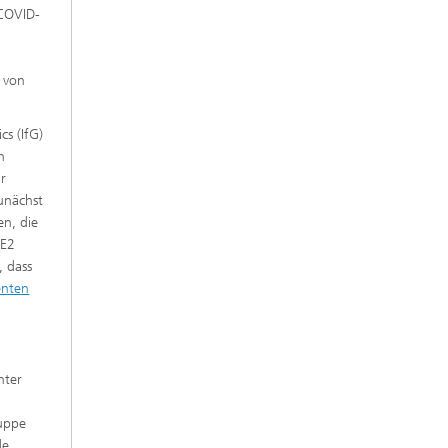
 COVID-
 von
cs (IfG)
h
ur
zunächst
en, die
CE2
, dass
enten
nter
ruppe
e,