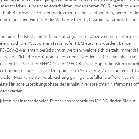
n menschlichen Lungengewebsschnitten, sogenannten PCLS, bestätigt werd
tlich als Bauchspeicheldrüsenmedikamente eingesetzt werden, hemmen die
 erfolgreichen Eintritt in die Wirtszelle benötigt, wobei Nafamostat eine
 und Sicherheitstests mit Nafamostat begonnen. Dabei kommen unterschied
erem auch die PCLS, die am Fraunhofer ITEM etabliert wurden. Bei der
RS-CoV-2-Varianten berücksichtigt werden, welche sich derzeit immer stä
its- und Sicherheitsprüfungen bestanden, werden sie für eine inhalative
en Fraunhofer-Projekten RENACO und DRECOR. Diese Applikationsform wurd
nzentrationen in der Lunge, dem primären SARS-CoV-2-Zielorgan, erreicht
lokalen Medikamentenverabreichung geringer ausfallen dürften. Nach ein
erste klinische Erprobungsphase des inhalativ verabreichten Nafamostat off
angen werden.
jekten des internationalen Forschungskonsortiums iCAIR® finden Sie auf