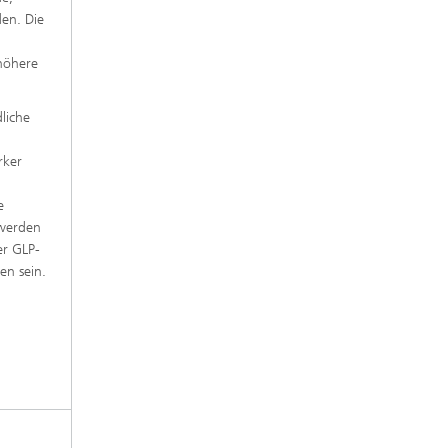
en. Die
 höhere
liche
rker
e
 werden
er GLP-
en sein.