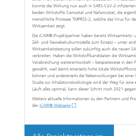
konnte die Wirkung nun auch in SARS-CoV-2-infizierte
beiden Wirkstoffe Camostat und Nafamostat, die eigen
menschliche Protease TMPRSS-2, welche das Virus für den
Wirksamkeit zeigt.
Die iCAIR®-Projektpartner haben bereits Wirksamkeits-
Zell- und Gewebekulturmodelle zum Einsatz – unter and
Wirksamkeitstestung sollen zukünftig auch die neuen SA
verbreiten. Haben die Wirkstoffkandidaten die Wirksamke
Verabreichung weiterentwickelt – beispielsweise in d
gewählt, weil damit einerseits hohe lokale Wirkstoffko
können und andererseits die Nebenwirkungen bei einer 
Studie zur Inhalationstoxikologie wird der Weg für eine 
Läuft alles optimal, kann dieser Schritt noch 2021 geg
Weitere aktuelle Informationen zu den Partnern und Pro
der
iCAIR®-Webseite
.