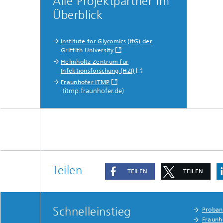
Alle Projektpartner im
Überblick
Institute for Glycomics (IfG) der
Griffith University
Helmholtz Zentrum für
Infektionsforschung (HZI)
Fraunhofer ITMP
(itmp.fraunhofer.de)
Teilen
TEILEN
TEILEN
Schnelleinstieg
Proba
Fraunh