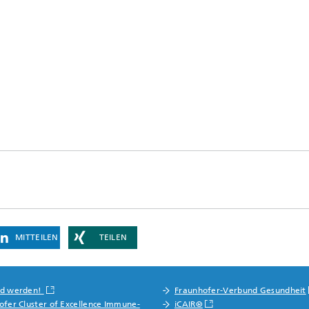
MITTEILEN
TEILEN
nd werden!
Fraunhofer-Verbund Gesundheit
ofer Cluster of Excellence Immune-
iCAIR®