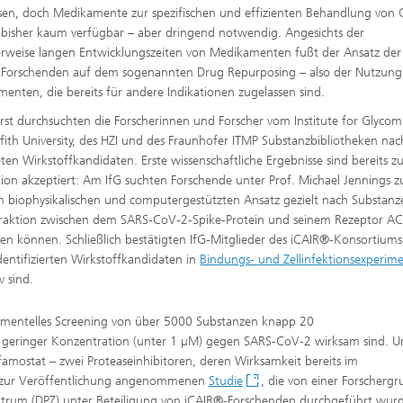
sen, doch Medikamente zur spezifischen und effizienten Behandlung von
 bisher kaum verfügbar – aber dringend notwendig. Angesichts der
erweise langen Entwicklungszeiten von Medikamenten fußt der Ansatz der
Forschenden auf dem sogenannten Drug Repurposing – also der Nutzung
enten, die bereits für andere Indikationen zugelassen sind.
erst durchsuchten die Forscherinnen und Forscher vom Institute for Glycomi
ffith University, des HZI und des Fraunhofer ITMP Substanzbibliotheken nac
ten Wirkstoffkandidaten. Erste wissenschaftliche Ergebnisse sind bereits z
tion akzeptiert: Am IfG suchten Forschende unter Prof. Michael Jennings 
m biophysikalischen und computergestützten Ansatz gezielt nach Substanz
eraktion zwischen dem SARS-CoV-2-Spike-Protein und seinem Rezeptor A
ren können. Schließlich bestätigten IfG-Mitglieder des iCAIR®-Konsortiums
identifizierten Wirkstoffkandidaten in
Bindungs- und Zellinfektionsexperim
v sind.
rimentelles Screening von über 5000 Substanzen knapp 20
n geringer Konzentration (unter 1 µM) gegen SARS-CoV-2 wirksam sind. U
mostat – zwei Proteaseinhibitoren, deren Wirksamkeit bereits im
st zur Veröffentlichung angenommenen
Studie
, die von einer Forscherg
trum (DPZ) unter Beteiligung von iCAIR®-Forschenden durchgeführt wurd