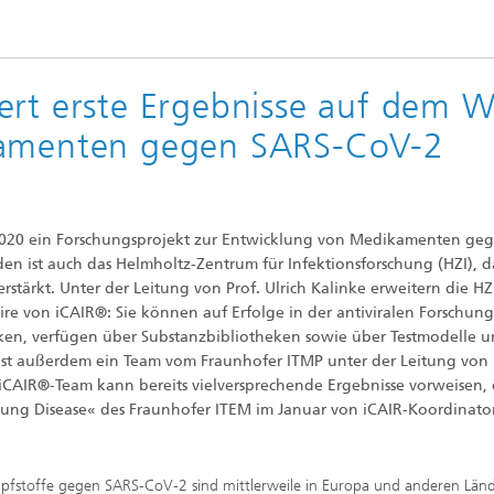
ert erste Ergebnisse auf dem 
kamenten gegen SARS-CoV-2
 2020 ein Forschungsprojekt zur Entwicklung von Medikamenten ge
en ist auch das Helmholtz-Zentrum für Infektionsforschung (HZI), da
tärkt. Unter der Leitung von Prof. Ulrich Kalinke erweitern die HZ
 von iCAIR®: Sie können auf Erfolge in der antiviralen Forschung
en, verfügen über Substanzbibliotheken sowie über Testmodelle 
r ist außerdem ein Team vom Fraunhofer ITMP unter der Leitung von 
s iCAIR®-Team kann bereits vielversprechende Ergebnisse vorweisen, 
Lung Disease« des Fraunhofer ITEM im Januar von iCAIR-Koordinator
mpfstoffe gegen SARS-CoV-2 sind mittlerweile in Europa und anderen Län