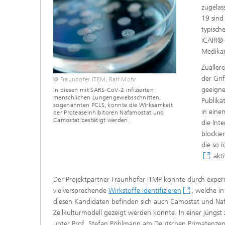
zugelas
19 sind
typisch
iCAIR®-
Medikam
Zualler
der Gri
© Fraunhofer ITEM, Ralf Mohr
geeigne
In diesen mit SARS-CoV-2 infizierten
menschlichen Lungengewebsschnitten,
Publika
sogenannten PCLS, konnte die Wirksamkeit
in eine
der Proteaseinhibitoren Nafamostat und
Camostat bestätigt werden.
die Int
blockie
die so 
akti
Der Projektpartner Fraunhofer ITMP konnte durch expe
vielversprechende
Wirkstoffe identifizieren
, welche i
diesen Kandidaten befinden sich auch Camostat und Nafa
Zellkulturmodell gezeigt werden konnte. In einer jüng
unter Prof. Stefan Pöhlmann am Deutschen Primatenzen