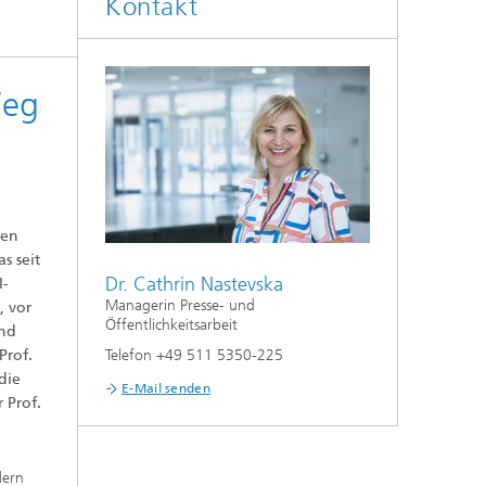
Kontakt
Weg
gen
s seit
Dr. Cathrin Nastevska
I-
Managerin Presse- und
, vor
Öffentlichkeitsarbeit
und
Prof.
Telefon +49 511 5350-225
die
E-Mail senden
 Prof.
dern