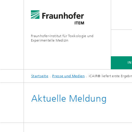
Fraunhofer-Institut für Toxikologie und
Experimentelle Medizin
IN
Startseite
Presse und Medien
iCAIR® liefert erste Ergebn
INSTITUT
F&E-KOMPETENZEN
ANGEBOTE
Aktuelle Meldung
Präklinische Pharmakologie und
Toxikologie