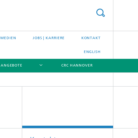
 MEDIEN
JOBS | KARRIERE
KONTAKT
ENGLISH
ANGEBOTE
CRC HANNOVER
[X]
[X]
[X]