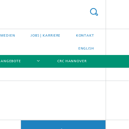
 MEDIEN
JOBS | KARRIERE
KONTAKT
ENGLISH
ANGEBOTE
CRC HANNOVER
[X]
[X]
[X]