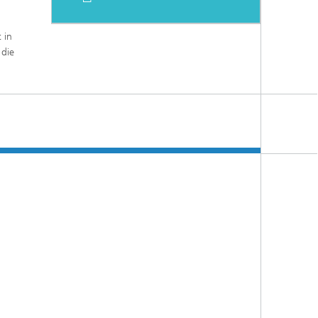
 in
 die