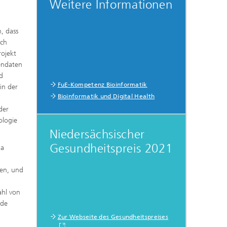
Weitere Informationen
, dass
ich
rojekt
endaten
d
FuE-Kompetenz Bioinformatik
in der
Bioinformatik und Digital Health
der
ologie
Niedersächsischer
Gesundheitspreis 2021
na
den, und
ahl von
nde
Zur Webseite des Gesundheitspreises