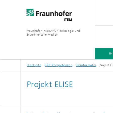
Fraunhofer-Institut für Toxikologie und
Experimentelle Medizin
IN
Startseite
F&E-Kompetenzen
Bioinformatik
Projekt EL
INSTITUT
F&E-KOMPETENZEN
ANGEBOTE
Projekt ELISE
Präklinische Pharmakologie und
Toxikologie