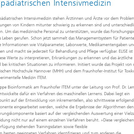
 pädiatrischen Intensivmedizin
pädiatrischen Intensivmedizin stehen Ärztinnen und Ärzte vor dem Problem
ungen von Kindern mitunter schwierig zu erkennen sind und unterschiedl
en. Um das medizinische Personal zu unterstützen, wurde das Forschungsp
ns Leben gerufen. Schon jetzt sammelt das Managementsystem für Patient
e Informationen wie Vitalparameter, Laborwerte, Medikamentengaben un
en und macht sie jederzeit für Behandlung und Pflege verfügbar. ELISE ist 
iese Werte zu interpretieren, Erkrankungen zu erkennen und das ärztliche
l bei kritischen Situationen zu informieren. Initiiert wurde das Projekt von 
ischen Hochschule Hannover (MHH) und dem Fraunhofer-Institut für Toxik
erimentelle Medizin ITEM.
ppe Bioinformatik am Fraunhofer ITEM unter der Leitung von Prof. Dr. Le
ntwickelte dafür ein Verfahren des maschinellen Lernens. Dabei liegt ein
unkt auf der Entwicklung von inkrementellen, also schrittweise erfolgen
ponente eingearbeitet werden, welche die Ergebnisse der Algorithmen den
lärungskomponente basiert auf der vergleichenden Auswertung einer Vielz
eidung nicht nur auf einem einzelnen Verfahren beruht. »Diese vergleiche
fügung stehenden Trainingsdaten sowie flexible
 besten geeigneten Verfahren identifizieren und zum anderen die