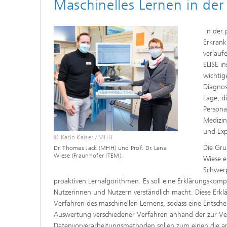
Maschinelles Lernen in der
In der 
Erkrank
verlauf
ELISE i
wichtig
Diagnos
Lage, d
Persona
Medizin
und Exp
© Karin Kaiser / MHH
Die Gru
Dr. Thomas Jack (MHH) und Prof. Dr. Lena
Wiese (Fraunhofer ITEM).
Wiese e
Schwerp
proaktiven Lernalgorithmen. Es soll eine Erklärungskom
Nutzerinnen und Nutzern verständlich macht. Diese Erk
Verfahren des maschinellen Lernens, sodass eine Entsch
Auswertung verschiedener Verfahren anhand der zur Ver
Datenvorverarbeitungsmethoden sollen zum einen die am