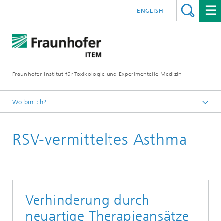
ENGLISH
Fraunhofer-Institut für Toxikologie und Experimentelle Medizin
Wo bin ich?
Startseite
RSV-vermitteltes Asthma
F&E-Kompetenzen
Immunologie und Infektionsforschung
Verhinderung durch
neuartige Therapieansätze